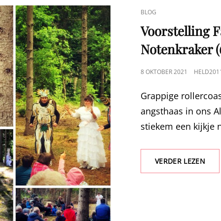
CAT
BLOG
LINKS
Voorstelling 
Notenkraker (
GEPUBLICEERD
8 OKTOBER 2021
HELD201
OP
Grappige rollercoas
angsthaas in ons A
stiekem een kijkje 
VOO
VERDER LEZEN
FAY
&
DE
NOT
(6+)