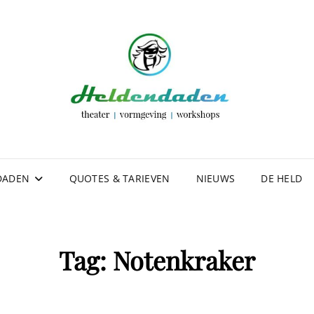
DOR
VOOR FL
WORKSHO
DADEN
QUOTES & TARIEVEN
NIEUWS
DE HELD
Tag:
Notenkraker