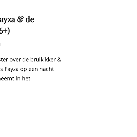
Fayza & de
6+)
1
ter over de brulkikker &
ls Fayza op een nacht
neemt in het
RSTELLING
ZA
ENKRAKER