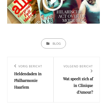
CATEGORIEËN
BLOG
Bericht
navigatie
Vorig
VORIG BERICHT
Volgend
VOLGEND BERICHT
Heldendaden in
bericht
bericht
Wat speelt zich af
Philharmonie
in Clinique
Haarlem
d’Amour?